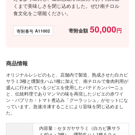
くまで美味しさを閉じ込めました。ぜひ南チロル
食文化をご堪能ください。
50,000
寄附金額
商品番号
A11002
商品情報
オリジナルレシピのもと、店舗内で製造、熟成させた白カビ
サラミ3種と燻製生ハム1種に加えて、南チロルで食肉利用が
盛んに行われているジビエを使用したパテドカンパーニュ
と、伝統料理でありマンマの味を再現したジビエの赤ワイ
ン・パプリカ・トマト煮込み「グーラッシュ」がセットにな
っています。急速冷凍することにより旨味を閉じ込めまし
た。
内容量：セタガヤサラミ（白カビ豚サラ
ミ40ｇ・3種）、燻製生ハム1種５０ｇ、