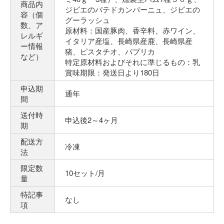
商品内
ジビエのパテドカンパーニュ、ジビエの
容（個
グーラッシュ
数、ア
原材料：国産豚肉、香辛料、赤ワイン、
レルギ
イタリア産塩、長崎県産鹿、長崎県産
ー情報
猪、ピスタチオ、パプリカ
など）
特定原材料およびそれに準じるもの：乳
賞味期限：発送日より180日
申込期
通年
間
送付時
申込後2～4ヶ月
期
配送方
冷凍
法
限定数
10セット/月
量
特記事
なし
項