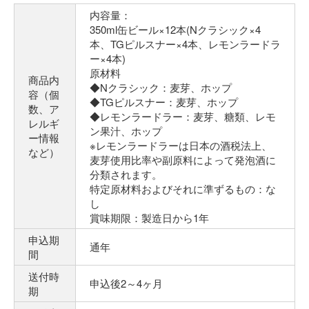
内容量：
350ml缶ビール×12本(Nクラシック×4
本、TGピルスナー×4本、レモンラードラ
ー×4本)
原材料
商品内
◆Nクラシック：麦芽、ホップ
容（個
◆TGピルスナー：麦芽、ホップ
数、ア
◆レモンラードラー：麦芽、糖類、レモ
レルギ
ン果汁、ホップ
ー情報
※レモンラードラーは日本の酒税法上、
など）
麦芽使用比率や副原料によって発泡酒に
分類されます。
特定原材料およびそれに準ずるもの：な
し
賞味期限：製造日から1年
申込期
通年
間
送付時
申込後2～4ヶ月
期