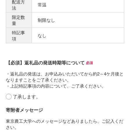
配送方
常温
法
限定数
制限なし
量
特記事
なし
項
【必須】返礼品の発送時期等について
(必須)
了承します。
寄附者メッセージ