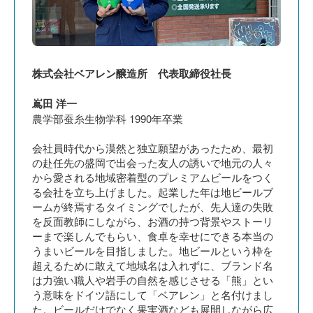
株式会社ベアレン醸造所 代表取締役社長
嶌田 洋一
農学部蚕糸生物学科 1990年卒業
会社員時代から漠然と独立願望があったため、最初
の赴任先の盛岡で出会った友人の誘いで地元の人々
から愛される地域密着型のプレミアムビールをつく
る会社を立ち上げました。起業した年は地ビールブ
ームが終焉するタイミングでしたが、先人達の失敗
を反面教師にしながら、お酒の持つ背景やストーリ
ーまで楽しんでもらい、食卓を幸せにできる本当の
うまいビールを目指しました。地ビールという枠を
超えるために敢えて地域名は入れずに、ブランド名
は力強い職人や岩手の自然を感じさせる「熊」とい
う意味をドイツ語にして「ベアレン」と名付けまし
た。ビールだけでなく果実酒なども展開しながら広