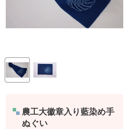
農工大徽章入り藍染め手
ぬぐい