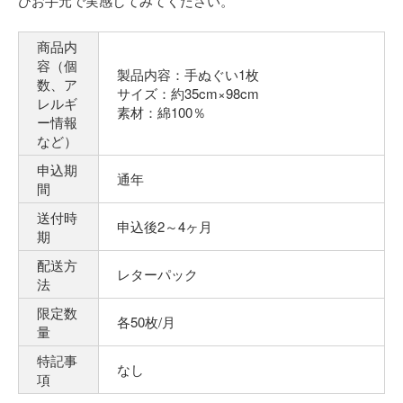
ひお手元で実感してみてください。
商品内
容（個
製品内容：手ぬぐい1枚
数、ア
サイズ：約35cm×98cm
レルギ
素材：綿100％
ー情報
など）
申込期
通年
間
送付時
申込後2～4ヶ月
期
配送方
レターパック
法
限定数
各50枚/月
量
特記事
なし
項