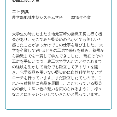
染織工芸こと屋
二上 拓真
農学部地域生態システム学科 2015年卒業
大学生の時にたまたま地元宮崎の染織工房に行く機
会があり、そこでみた藍染めの色がとても美しいと
感じたことがきっかけでこの仕事を選びました。 大
学を卒業して9年ほどその工房で修行を積み、養蚕か
ら染織までを一貫して学んできました。 現在はその
工房を手伝いつつ、農工大で学んだことやこれまで
の経験を生かして自分でも独立してアトリエを開
き、化学薬品を用いない藍染めに自然科学的なアプ
ローチを行っています。まだ独立したてなので、こ
れから積極的に商品を展開し、こだわっている藍染
めの優しく深い色の魅力を広められるように、様々
なことにチャレンジしていきたいと思っています。