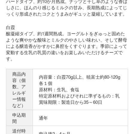
ハードタイプ、約10か月熟成。ナッツと干し草のような香ば
しさに、ほんのり感じるミルクの甘み、長期熟成によってじ
っくり形成されたコクとうまみがギュッと凝縮しています。
白霞
酸凝縮タイプ、約1週間熟成。ヨーグルトをぎゅっと固めた
ような爽やかな酸味とミルクのやさしい味わい、そして酵母
による醸造香がかすかに鼻腔をくすぐります。季節によって
変動する生乳の乳質の違いをお楽しみいただけるチーズで
す。
商品内
内容量：白霞70g以上、暁富士約80-120g
容（個
各１個
数、ア
原材料：生乳、食塩
レルギ
特定原材料およびそれに準ずるもの：乳
ー情報
賞味期限：製造日から35～60日
など）
申込期
通年
間
送付時
申込後2～4ヶ月