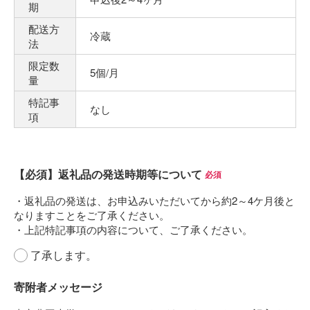
期
配送方
冷蔵
法
限定数
5個/月
量
特記事
なし
項
【必須】返礼品の発送時期等について
(必須)
了承します。
寄附者メッセージ