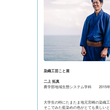
染織工芸こと屋
二上 拓真
農学部地域生態システム学科 2015
大学生の時にたまたま地元宮崎の染織工
そこでみた藍染めの色がとても美しいと