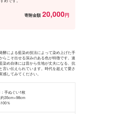
すめです。
20,000
寄附金額
発酵による藍染め技法によって染め上げた手
からこそ出せる深みのある色が特徴です。速
藍染め自体には昔から生地が丈夫になる、抗
と言い伝えられています。時代を超えて愛さ
実感してみてください。
：手ぬぐい1枚
35cm×98cm
100％