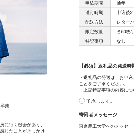
申込期間
通年
送付時期
申込後2
配送方法
レター
限定数量
各50枚/
特記事項
なし
【必須】返礼品の発送時
了承します。
年卒業
寄附者メッセージ
房に行く機会があり、
感じたことがきっかけ