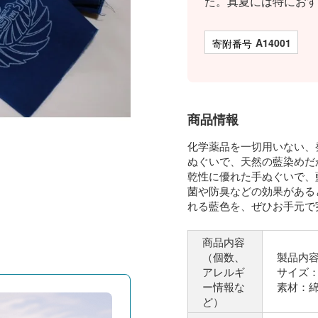
た。真夏には特におす
商品番号
A14001
商品情報
化学薬品を一切用いない、
ぬぐいで、天然の藍染めだ
乾性に優れた手ぬぐいで、
菌や防臭などの効果がある
れる藍色を、ぜひお手元で
商品内容
（個数、
製品内容
アレルギ
サイズ：約
ー情報な
素材：綿
ど）