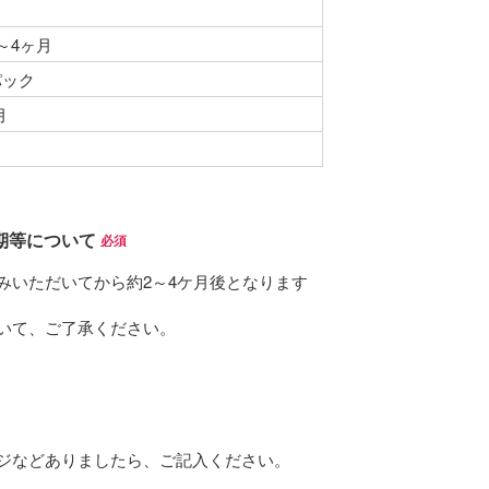
～4ヶ月
パック
月
期等について
(必須)