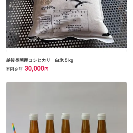
越後長岡産コシヒカリ 白米５kg
30,000
寄附金額