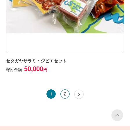
セタガヤサラミ・ジビエセット
50,000
寄附金額
1
2
P